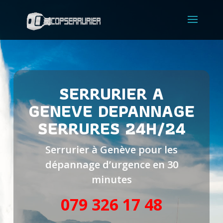
SERRURIER
A
GENEVE
DEPANNAGE
SERRURES 24H/24
Serrurier à Genève pour les
dépannage d’urgence en 30
minutes
079 326 17 48